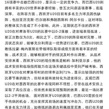
16强赛中击败巴西U20，显示出一定的竞争力。而巴西U20则
拥有丰富的U20世界杯参赛经验，曾五次问鼎该项赛事，底蕴
深厚。 在阵容方面，西班牙U20目前有多名主力球员因伤缺
阵，包括亚历克斯·巴尔德和弗朗西斯科·阿尔卡拉，这对球队
的整体实力造成了不小影响。此外，近期状态不佳的西班牙
U20在对摩洛哥U20的比赛中以0-2落败，进攻端表现低迷，
射正次数仅为3次。相比之下，巴西U20的阵容相对完整，球
员状态良好，能够充分利用这一优势进行比赛。巴西U20的主
教练拉蒙·梅内塞斯在带领球队取得成绩方面有着丰富的经
验，战术灵活，能够根据对手的情况及时作出调整。 从战术
安排来看，西班牙U20的现任教练是帕科·加利亚尔多，他的
战术安排和临场指挥能力在这场关键战役中受到严峻考验。西
班牙U20在对摩洛哥时的控球率达到71%，显示出较强的控制
比赛节奏的能力，但却未能有效转化为进攻得分。反观巴西
U20在对墨西哥的比赛中表现同样不理想，尽管在战术安排上
采取了高位压迫，但依然未能实现预期的效果，最近一场比赛
以2-2平局收场。 面对西班牙U20的困境，巴西U20需抓住对
手伤病的机会，充分发挥其前场的速度与冲击力。巴西U20拥
有多名实力球员，如锋线的路易吉和佩德里尼奥，他们在关键