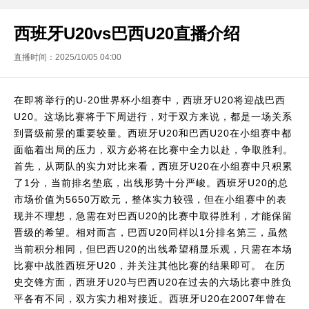
西班牙U20vs巴西U20直播介绍
直播时间：2025/10/05 04:00
在即将举行的U-20世界杯小组赛中，西班牙U20将迎战巴西
U20。这场比赛将于下周进行，对于双方来说，都是一场关系
到晋级前景的重要较量。西班牙U20和巴西U20在小组赛中都
面临着出局的压力，双方必将在比赛中全力以赴，争取胜利。
首先，从两队的实力对比来看，西班牙U20在小组赛中只积累
了1分，当前排名垫底，出线形势十分严峻。西班牙U20的总
市场价值为5650万欧元，整体实力较强，但在小组赛中的表
现并不理想，急需在对巴西U20的比赛中取得胜利，才能保留
晋级的希望。相对而言，巴西U20同样以1分排名第三，虽然
当前积分相同，但巴西U20的出线希望稍显乐观，只需在本场
比赛中战胜西班牙U20，并关注其他比赛的结果即可。 在历
史交锋方面，西班牙U20与巴西U20在过去的六场比赛中胜负
平各有不同，双方实力相对接近。西班牙U20在2007年曾在