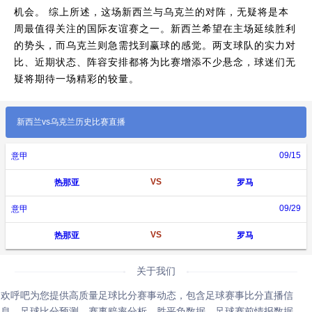
机会。 综上所述，这场新西兰与乌克兰的对阵，无疑将是本
周最值得关注的国际友谊赛之一。新西兰希望在主场延续胜利
的势头，而乌克兰则急需找到赢球的感觉。两支球队的实力对
比、近期状态、阵容安排都将为比赛增添不少悬念，球迷们无
疑将期待一场精彩的较量。
新西兰vs乌克兰历史比赛直播
09/15
意甲
VS
热那亚
罗马
09/29
意甲
VS
热那亚
罗马
关于我们
欢呼吧为您提供高质量足球比分赛事动态，包含足球赛事比分直播信
息、足球比分预测、赛事赔率分析、胜平负数据、足球赛前情报数据、