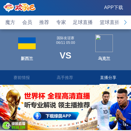
APP下载
魔方
会员
推荐
专家
足球直播
篮球直播
国际友谊赛
06/11 05:00
VS
新西兰
乌克兰
赛前情报
高手推荐
直播分享