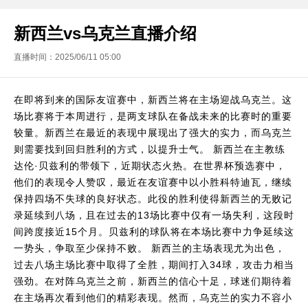
新西兰vs乌克兰直播介绍
直播时间：2025/06/11 05:00
在即将到来的国际友谊赛中，新西兰将在主场迎战乌克兰。这
场比赛将于本周进行，是两支球队在备战未来的比赛时的重要
较量。新西兰在最近的表现中展现出了强大的实力，而乌克兰
则需要找到回归胜利的方式，以提升士气。 新西兰在主教练
达伦·贝兹利的带领下，近期状态火热。在世界杯预选赛中，
他们的表现令人赞叹，最近在友谊赛中以小胜科特迪瓦，继续
保持四场不失球的良好状态。此役的胜利使得新西兰的无败记
录延续到八场，且在过去的13场比赛中仅有一场失利，这段时
间跨度接近15个月。贝兹利的球队将在本场比赛中力争延续这
一势头，争取至少保持不败。 新西兰的主场表现尤为出色，
过去八场主场比赛中取得了全胜，期间打入34球，攻击力相当
强劲。在对阵乌克兰之前，新西兰的信心十足，球迷们期待着
在主场再次看到他们的精彩表现。然而，乌克兰的实力不容小