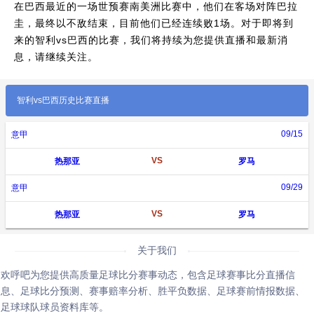
在巴西最近的一场世预赛南美洲比赛中，他们在客场对阵巴拉
圭，最终以不敌结束，目前他们已经连续败1场。对于即将到
来的智利vs巴西的比赛，我们将持续为您提供直播和最新消
息，请继续关注。
智利vs巴西历史比赛直播
09/15
意甲
VS
热那亚
罗马
09/29
意甲
VS
热那亚
罗马
关于我们
欢呼吧为您提供高质量足球比分赛事动态，包含足球赛事比分直播信
息、足球比分预测、赛事赔率分析、胜平负数据、足球赛前情报数据、
足球球队球员资料库等。