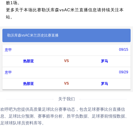
败1场。
更多关于本场比赛勒沃库森vsAC米兰直播信息请持续关注本
站。
勒沃库森vsAC米兰历史比赛直播
09/15
意甲
VS
热那亚
罗马
09/29
意甲
VS
热那亚
罗马
关于我们
欢呼吧为您提供高质量足球比分赛事动态，包含足球赛事比分直播信
息、足球比分预测、赛事赔率分析、胜平负数据、足球赛前情报数据、
足球球队球员资料库等。