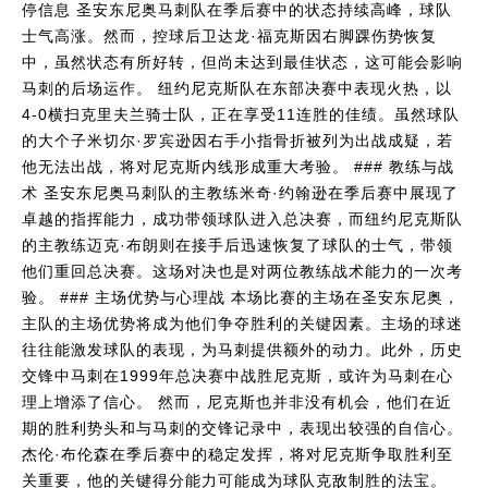
停信息 圣安东尼奥马刺队在季后赛中的状态持续高峰，球队
士气高涨。然而，控球后卫达龙·福克斯因右脚踝伤势恢复
中，虽然状态有所好转，但尚未达到最佳状态，这可能会影响
马刺的后场运作。 纽约尼克斯队在东部决赛中表现火热，以
4-0横扫克里夫兰骑士队，正在享受11连胜的佳绩。虽然球队
的大个子米切尔·罗宾逊因右手小指骨折被列为出战成疑，若
他无法出战，将对尼克斯内线形成重大考验。 ### 教练与战
术 圣安东尼奥马刺队的主教练米奇·约翰逊在季后赛中展现了
卓越的指挥能力，成功带领球队进入总决赛，而纽约尼克斯队
的主教练迈克·布朗则在接手后迅速恢复了球队的士气，带领
他们重回总决赛。这场对决也是对两位教练战术能力的一次考
验。 ### 主场优势与心理战 本场比赛的主场在圣安东尼奥，
主队的主场优势将成为他们争夺胜利的关键因素。主场的球迷
往往能激发球队的表现，为马刺提供额外的动力。此外，历史
交锋中马刺在1999年总决赛中战胜尼克斯，或许为马刺在心
理上增添了信心。 然而，尼克斯也并非没有机会，他们在近
期的胜利势头和与马刺的交锋记录中，表现出较强的自信心。
杰伦·布伦森在季后赛中的稳定发挥，将对尼克斯争取胜利至
关重要，他的关键得分能力可能成为球队克敌制胜的法宝。