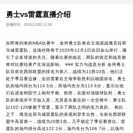
勇士vs雷霆直播介绍
直播时间：2025/12/03 12:00
在即将到来的NBA比赛中，金州勇士队将在主场迎战俄克拉荷
马城雷霆队。这场对阵将于2025年12月2日在旧金山举行，吸
引了众多球迷的关注。随着比赛的临近，两队的状态和战意都
将对比赛结果产生深远影响。 ### 实力与战意分析 金州勇士
队目前在西部联盟的排名为第八，战绩为11胜10负，他们正
处于季后赛边缘，迫切需要在主场争取胜利以稳固排名。勇士
队的场均得分为114.5分，而场均失分为113.6分，显示出他
们在进攻和防守上相对平衡。然而，在面对顶级球队时，勇士
队的表现并不尽如人意，尤其是在最近的一次交锋中，勇士队
以102-126惨败于雷霆，显示了两队之间的实力差距。 相比
之下，俄克拉荷马城雷霆队的表现则异常出色，当前在西部联
盟中高居第一，战绩为20胜1负，几乎锁定了季后赛席位。雷
霆队的场均得分高达122.2分，场均失分为106.7分，以场均