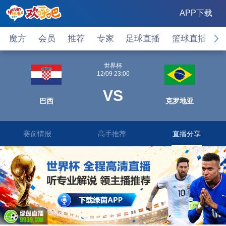
APP下载
魔方
会员
推荐
专家
足球直播
篮球直播
世界杯
12/09 23:00
VS
巴西
克罗地亚
赛前情报
高手推荐
直播分享