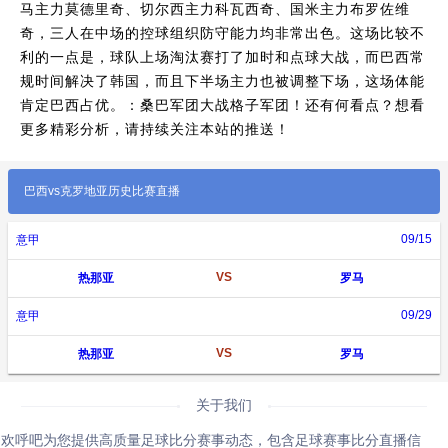
马主力莫德里奇、切尔西主力科瓦西奇、国米主力布罗佐维
奇，三人在中场的控球组织防守能力均非常出色。这场比较不
利的一点是，球队上场淘汰赛打了加时和点球大战，而巴西常
规时间解决了韩国，而且下半场主力也被调整下场，这场体能
肯定巴西占优。：桑巴军团大战格子军团！还有何看点？
想看
更多精彩分析，请持续关注本站的推送！
巴西vs克罗地亚历史比赛直播
09/15
意甲
VS
热那亚
罗马
09/29
意甲
VS
热那亚
罗马
关于我们
欢呼吧为您提供高质量足球比分赛事动态，包含足球赛事比分直播信