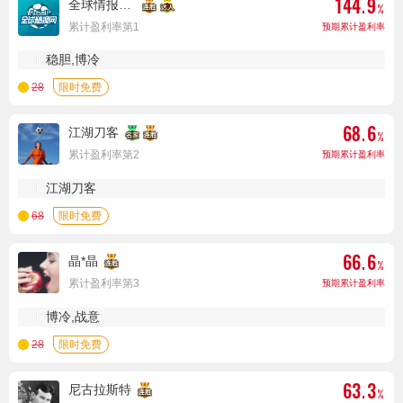
全球情报网媒体团
累计盈利率第1
预期累计盈利率
稳胆,博冷
28
江湖刀客
累计盈利率第2
预期累计盈利率
江湖刀客
68
晶*晶
累计盈利率第3
预期累计盈利率
博冷,战意
28
尼古拉斯特