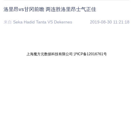
洛里昂vs甘冈前瞻 两连胜洛里昂士气正佳
来自
Seka Hadid Tanta VS Dekernes
2019-08-30 11:21:18
上海魔方元数据科技有限公司
沪ICP备12016761号