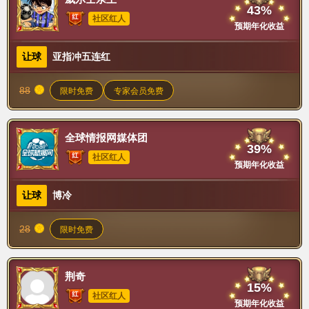
43%
社区红人
预期年化收益
让球
亚指冲五连红
88
限时免费
专家会员免费
全球情报网媒体团
39%
社区红人
预期年化收益
让球
博冷
28
限时免费
荆奇
15%
社区红人
预期年化收益