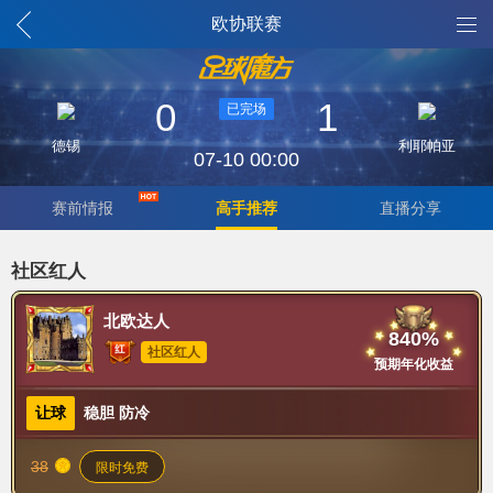
欧协联赛
0
1
已完场
德锡
利耶帕亚
07-10 00:00
赛前情报
高手推荐
直播分享
社区红人
北欧达人
840%
社区红人
预期年化收益
让球
稳胆 防冷
38
限时免费