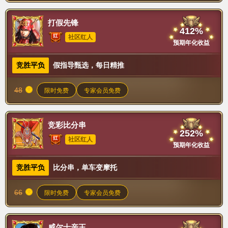
打假先锋
412%
社区红人
预期年化收益
竞胜平负
假指导甄选，每日精推
48
限时免费
专家会员免费
竞彩比分串
252%
社区红人
预期年化收益
竞胜平负
比分串，单车变摩托
66
限时免费
专家会员免费
威尔士亲王