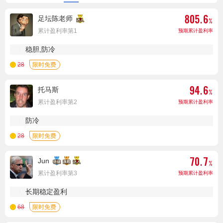
足坛陈老师
累计盈利率第1
预期累计盈利率
稳胆,防冷
28
托马斯
累计盈利率第2
预期累计盈利率
防冷
28
Jun
累计盈利率第3
预期累计盈利率
长期稳定盈利
68