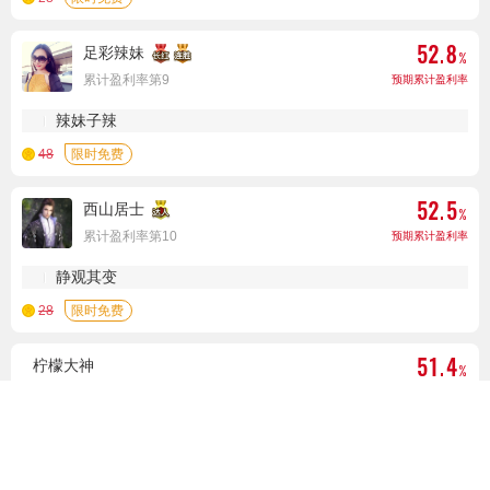
足彩辣妹
累计盈利率第9
预期累计盈利率
辣妹子辣
48
西山居士
累计盈利率第10
预期累计盈利率
静观其变
28
柠檬大神
累计盈利率第11
预期累计盈利率
防冷
28