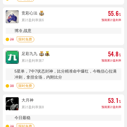
竞彩心法
累计盈利率第6
预期累计盈利率
博冷,战意
28
足彩九九
累计盈利率第7
预期累计盈利率
5星单，7中7状态封神，比分精准命中爆红，今晚信心拉满
冲刺，拿捏全场，内附比分
38
大月神
累计盈利率第8
预期累计盈利率
今日最稳
28