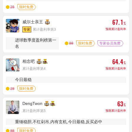
28
威尔士亲王
专家
累计盈利率第3
预期累计盈利率
进球数季度盈利榜第一
88
名
相念吧
累计盈利率第4
预期累计盈利率
今日最稳
28
DengTwon
累计盈利率第5
预期累计盈利率
重锤稳胆,不红剁吊,内有玄机,今日最稳,反买必中
88