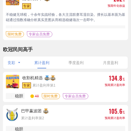
专家
预期年化收益
不稳健无球棍，十余年实战经验，各大主流联赛耳濡目染。擅长以基本面为基
础通过指数准确分析真实意图从而精选稳健场次一击即中。
欧冠民间高手
竞彩
累计盈利
季度盈利
月度盈利
收割机精选
专家
累计盈利率第1
预期累计盈利率
稳胆
48
巴甲赢波团
累计盈利率第2
预期累计盈利率
稳胆