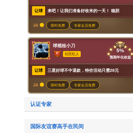
让球
来吧！让我们准备好收米的一天！ 稳胆
28
限时免费
专家会员免费
球棍桂小刀
5%
社区红人
预期年化收益
让球
三星好球不中退款，特价活动只需28元
28
限时免费
专家会员免费
认证专家
国际友谊赛高手在民间