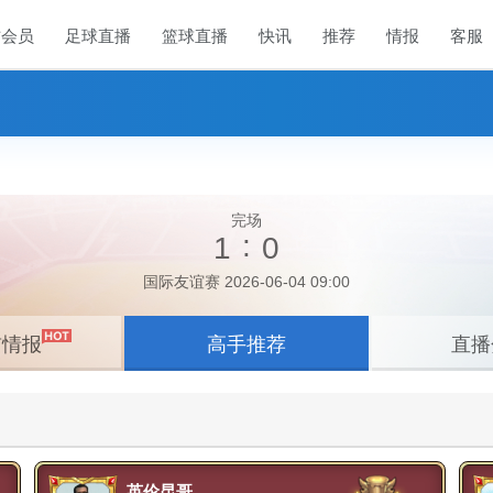
方会员
足球直播
篮球直播
快讯
推荐
情报
客服
完场
:
1
0
国际友谊赛 2026-06-04 09:00
前情报
高手推荐
直播
英伦昆哥