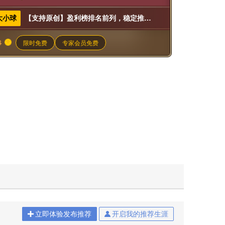
大小球
【支持原创】盈利榜排名前列，稳定推荐适合长期跟单
8
限时免费
专家会员免费
立即体验发布推荐
开启我的推荐生涯