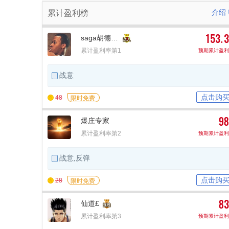
累计盈利榜
介绍
saga胡德胡德
累计盈利率第1
预期累计盈利
战意
点击购
48
爆庄专家
累计盈利率第2
预期累计盈利
战意,反弹
点击购
28
仙道£
累计盈利率第3
预期累计盈利