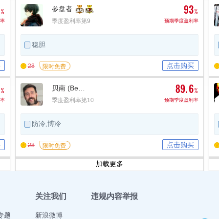
参盘者
季度盈利率第9
率
预期季度盈利率
稳胆
买
点击购买
28
贝南 (Behnam Jafarzadeh)
季度盈利率第10
率
预期季度盈利率
防冷,博冷
买
点击购买
28
加载更多
关注我们
违规内容举报
专题
新浪微博