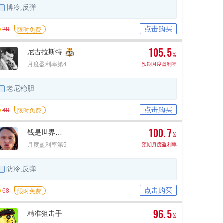
博冷,反弹
点击购买
28
尼古拉斯特
月度盈利率第4
预期月度盈利率
老尼稳胆
点击购买
48
钱是世界上最容易得到的东西
月度盈利率第5
预期月度盈利率
防冷,反弹
点击购买
68
精准狙击手