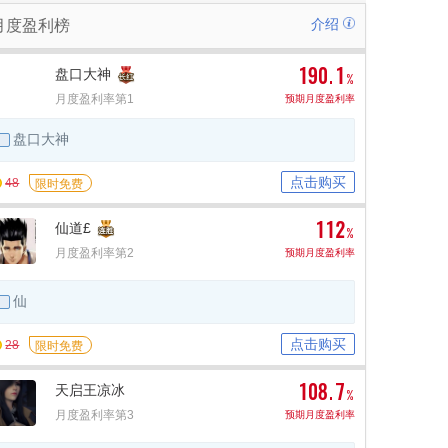
月度盈利榜
介绍
盘口大神
月度盈利率第1
预期月度盈利率
盘口大神
点击购买
48
仙道£
月度盈利率第2
预期月度盈利率
仙
点击购买
28
天启王凉冰
月度盈利率第3
预期月度盈利率