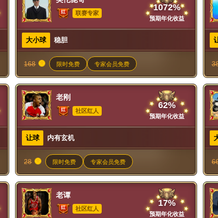
1072%
联赛专家
预期年化收益
大小球
稳胆
168
3
限时免费
专家会员免费
老刚
62%
社区红人
预期年化收益
让球
内有玄机
28
6
限时免费
专家会员免费
老谭
17%
社区红人
预期年化收益