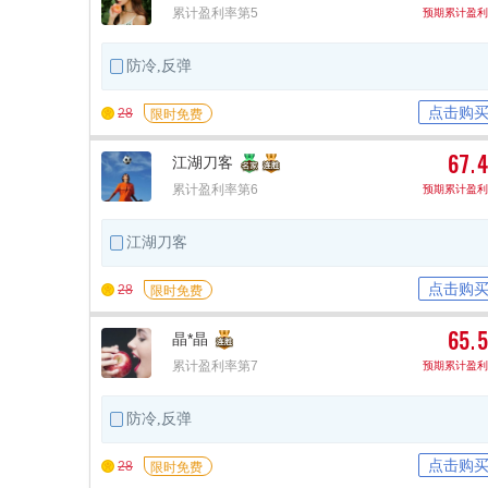
累计盈利率第5
预期累计盈利
防冷,反弹
点击购
28
江湖刀客
累计盈利率第6
预期累计盈利
江湖刀客
点击购
28
晶*晶
累计盈利率第7
预期累计盈利
防冷,反弹
点击购
28