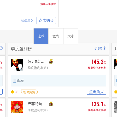
预期年化收益
点击购买
4条更新
让球
竞彩
大小
季度盈利榜
介绍
韩足9点新闻
季度盈利率第1
率
预期季度盈利率
战意
买
点击购买
38
巴菲特玩红单
季度盈利率第2
率
预期季度盈利率