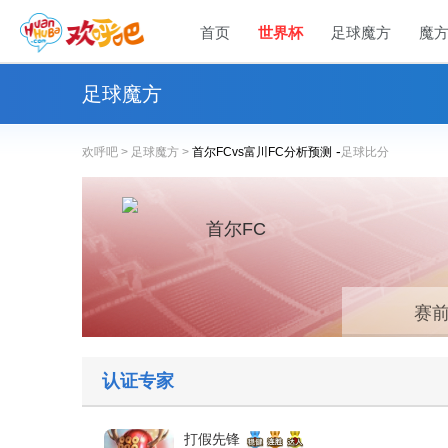
首页
世界杯
足球魔方
魔
足球魔方
-
欢呼吧 >
足球魔方 >
首尔FCvs富川FC分析预测
足球比分
首尔FC
赛
认证专家
打假先锋