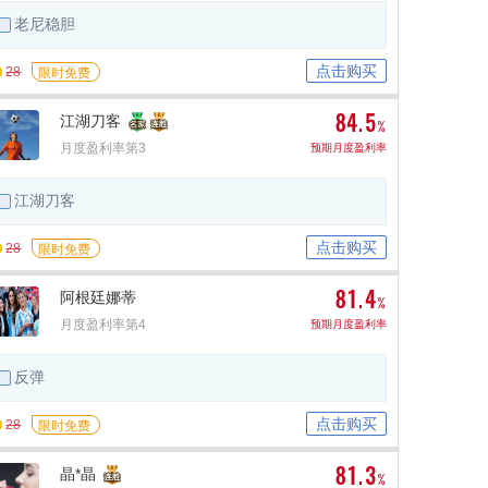
老尼稳胆
点击购买
28
江湖刀客
月度盈利率第3
预期月度盈利率
江湖刀客
点击购买
28
阿根廷娜蒂
月度盈利率第4
预期月度盈利率
反弹
点击购买
28
晶*晶