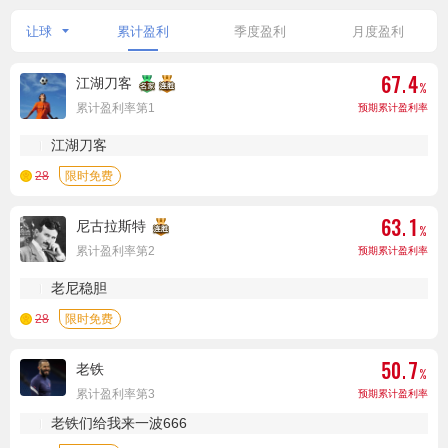
让球
累计盈利
季度盈利
月度盈利
江湖刀客
累计盈利率第1
预期累计盈利率
江湖刀客
28
尼古拉斯特
累计盈利率第2
预期累计盈利率
老尼稳胆
28
老铁
累计盈利率第3
预期累计盈利率
老铁们给我来一波666