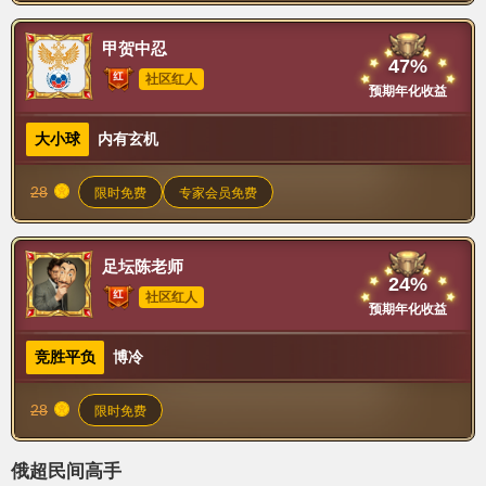
甲贺中忍
47%
社区红人
预期年化收益
大小球
内有玄机
28
限时免费
专家会员免费
足坛陈老师
24%
社区红人
预期年化收益
竞胜平负
博冷
28
限时免费
俄超民间高手