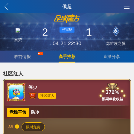
俄超
2
1
已完场
索契
04-21 22:30
苏维埃之翼
赛前情报
高手推荐
直播分享
社区红人
伟少
372%
社区红人
预期年化收益
竞胜平负
防冷
38
限时免费