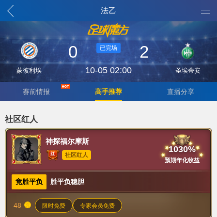
法乙
0
2
已完场
10-05 02:00
蒙彼利埃
圣埃蒂安
赛前情报
高手推荐
直播分享
社区红人
神探福尔摩斯
1030%
社区红人
预期年化收益
竞胜平负
胜平负稳胆
48
限时免费
专家会员免费