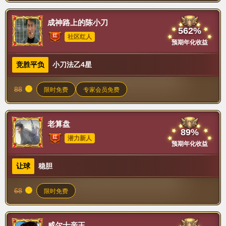
成神路上的陈小刀
562%
社区红人
预期年化收益
竞胜平负
小刀法乙4星
88
限时免费
专家会员免费
老算盘
89%
潜力新人
预期年化收益
让球
稳胆
68
限时免费
威尔士亲王