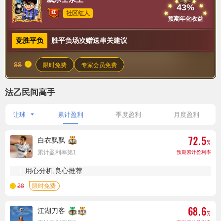
43%
社区红人
预期年化收益
竞胜平负
胜平负场次赠送串关建议
88
限时免费
专家会员免费
法乙民间高手
让球
累计盈利
季度盈利
月度盈利
白衣飘飘
累计盈利率第1
预期累计盈利率
用心分析,良心推荐
28
江湖刀客