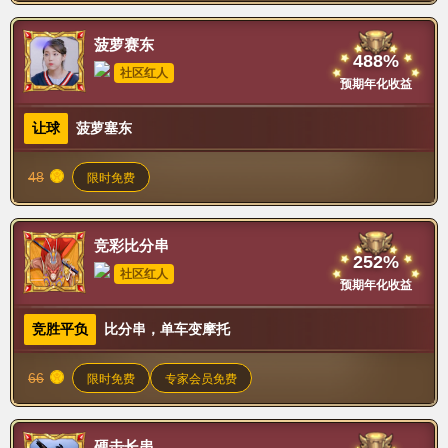
菠萝赛东
488%
社区红人
预期年化收益
让球
菠萝塞东
48
限时免费
竞彩比分串
252%
社区红人
预期年化收益
竞胜平负
比分串，单车变摩托
66
限时免费
专家会员免费
硬击长串