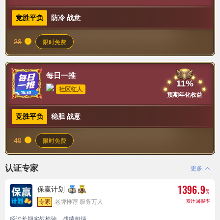
竞胜平负
防冷 战意
28
限时免费
每日一推
11%
社区红人
预期年化收益
竞胜平负
稳胆 战意
48
限时免费
认证专家
更多
保赢计划
专家
老牌推荐 服务万人
累计回报率
经过长期实战检验，战绩彪炳。