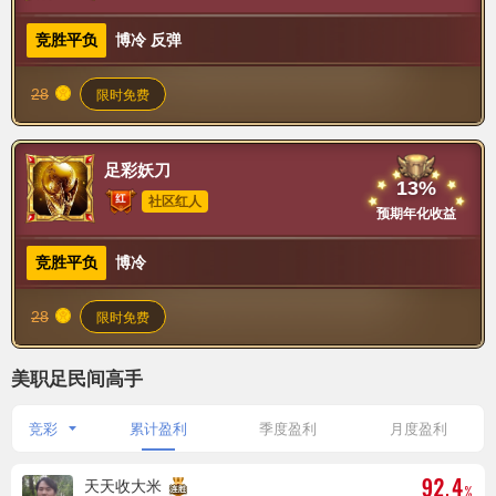
竞胜平负
博冷 反弹
28
限时免费
足彩妖刀
13%
社区红人
预期年化收益
竞胜平负
博冷
28
限时免费
美职足民间高手
竞彩
累计盈利
季度盈利
月度盈利
天天收大米