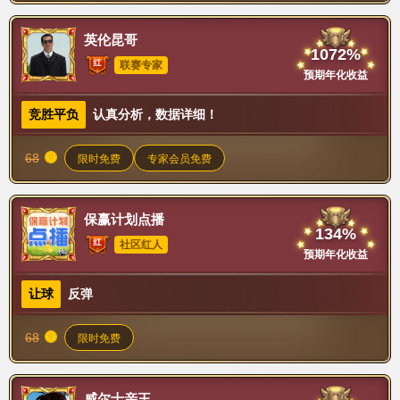
英伦昆哥
1072%
联赛专家
预期年化收益
竞胜平负
认真分析，数据详细！
68
限时免费
专家会员免费
保赢计划点播
134%
社区红人
预期年化收益
让球
反弹
68
限时免费
威尔士亲王