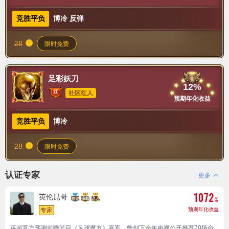
竞胜平负
博冷 反弹
28
限时免费
足彩妖刀
12%
社区红人
预期年化收益
竞胜平负
博冷
28
限时免费
认证专家
更多
英伦昆哥
专家
预期年化收益
英超官方预测前瞻节目《足球魔方》嘉宾，曾创下全年电视公开推荐70场命