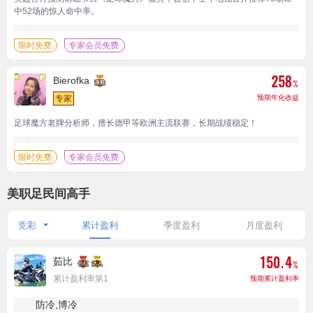
中52场的惊人命中率。
Bierofka
专家
预期年化收益
足球魔方老牌分析师，擅长德甲等欧洲主流联赛，长期战绩稳定！
美职足民间高手
竞彩
累计盈利
季度盈利
月度盈利
茹比
累计盈利率第1
预期累计盈利率
防冷,博冷