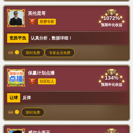
英伦昆哥
1072%
联赛专家
预期年化收益
竞胜平负
认真分析，数据详细！
68
限时免费
专家会员免费
保赢计划点播
134%
社区红人
预期年化收益
让球
反弹
68
限时免费
威尔士亲王