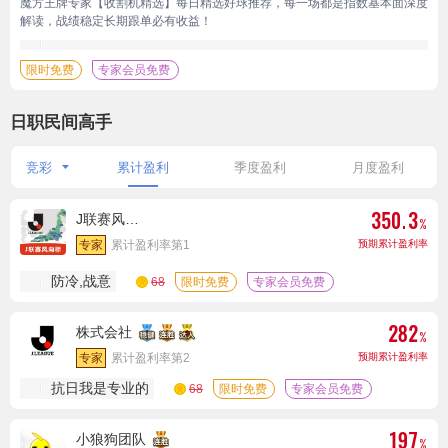
魔方王牌专家【收割机精选】每日精选好球推荐，每一场都是指数基本面深度
解读，战绩稳定长期跟单必有收益！
日职民间高手
竞彩
累计盈利
季度盈利
月度盈利
J联赛风向标
专家
累计盈利率第1
预期累计盈利率
防冷,战意
68
株式会社
专家
累计盈利率第2
预期累计盈利率
抗日我是专业的
68
小狼狗团队