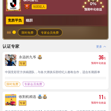
0%
社区红人
预期年化收益
竞胜平负
稳胆
88
限时免费
专家会员免费
认证专家
更多
永远的九爷
专家
预期年化收益
中国竞彩官方供稿团队，与各大洲俱乐部经纪人都有合作，适合长期跟单
收割机精选
专家
预期年化收益