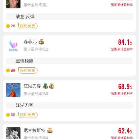
累计盈利率第1
预期累计盈利率
战意,反弹
28
蓉蓉儿
累计盈利率第2
预期累计盈利率
重锤稳胆
28
江湖刀客
累计盈利率第3
预期累计盈利率
江湖刀客
68
尼古拉斯特
累计盈利率第4
预期累计盈利率