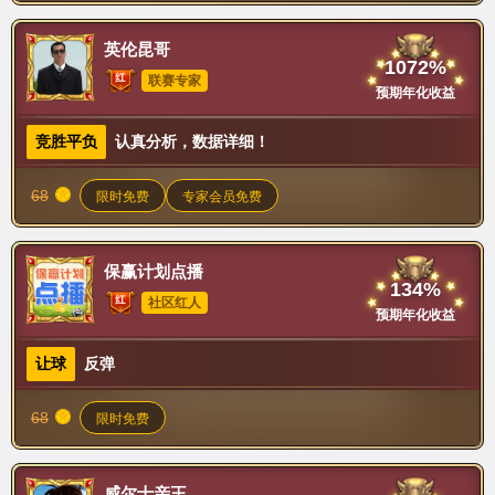
英伦昆哥
1072%
联赛专家
预期年化收益
竞胜平负
认真分析，数据详细！
68
限时免费
专家会员免费
保赢计划点播
134%
社区红人
预期年化收益
让球
反弹
68
限时免费
威尔士亲王