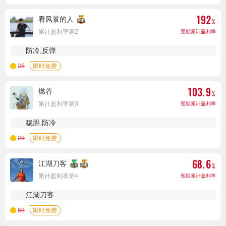
看风景的人
累计盈利率第2
预期累计盈利率
防冷,反弹
28
燃谷
累计盈利率第3
预期累计盈利率
稳胆,防冷
28
江湖刀客
累计盈利率第4
预期累计盈利率
江湖刀客
68