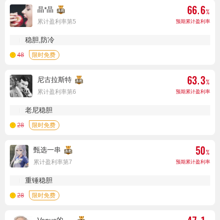
晶*晶
累计盈利率第5
预期累计盈利率
稳胆,防冷
48
尼古拉斯特
累计盈利率第6
预期累计盈利率
老尼稳胆
28
甄选一串
累计盈利率第7
预期累计盈利率
重锤稳胆
28