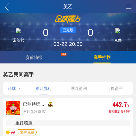
英乙
0
0
已完场
诺茨郡
克鲁
03-22 20:30
赛前情报
高手推荐
英乙民间高手
让球
累计盈利
季度盈利
月度盈利
巴菲特玩红单
累计盈利率第1
预期累计盈利率
重锤稳胆
88