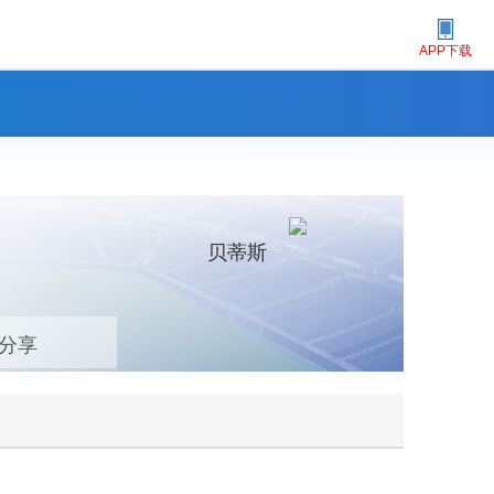
APP下载
贝蒂斯
分享