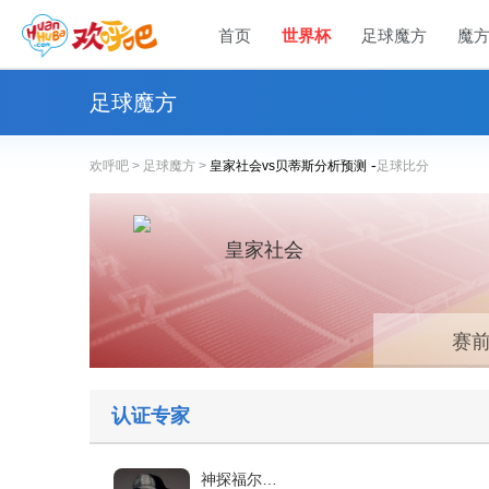
首页
世界杯
足球魔方
魔
足球魔方
-
欢呼吧 >
足球魔方 >
皇家社会vs贝蒂斯分析预测
足球比分
皇家社会
赛
认证专家
神探福尔摩斯