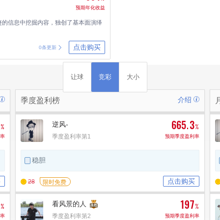
预期年化收益
马迹的信息中挖掘内容，独创了基本面演绎
点击购买
0条更新
让球
竞彩
大小
季度盈利榜
介绍
逆风-
季度盈利率第1
率
预期季度盈利率
稳胆
买
点击购买
28
看风景的人
季度盈利率第2
率
预期季度盈利率