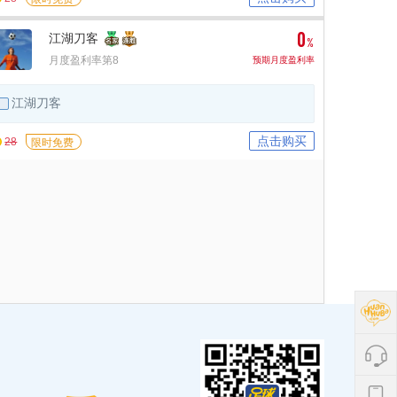
江湖刀客
月度盈利率第8
预期月度盈利率
江湖刀客
点击购买
28