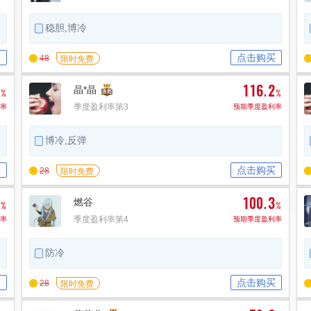
稳胆,博冷
买
点击购买
48
晶*晶
季度盈利率第3
率
预期季度盈利率
博冷,反弹
买
点击购买
28
燃谷
季度盈利率第4
率
预期季度盈利率
防冷
买
点击购买
28