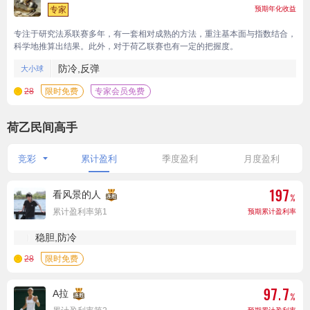
专家
预期年化收益
专注于研究法系联赛多年，有一套相对成熟的方法，重注基本面与指数结合，
科学地推算出结果。此外，对于荷乙联赛也有一定的把握度。
防冷,反弹
大小球
28
荷乙民间高手
竞彩
累计盈利
季度盈利
月度盈利
看风景的人
累计盈利率第1
预期累计盈利率
稳胆,防冷
28
A拉