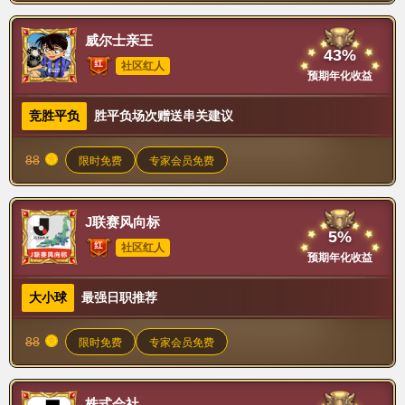
威尔士亲王
43%
社区红人
预期年化收益
竞胜平负
胜平负场次赠送串关建议
88
限时免费
专家会员免费
J联赛风向标
5%
社区红人
预期年化收益
大小球
最强日职推荐
88
限时免费
专家会员免费
株式会社