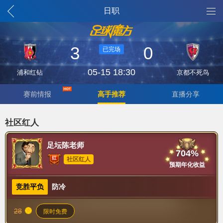
日职
3
0
已完场
05-15 18:30
浦和红钻
京都不死鸟
赛前情报
高手推荐
直播分享
社区红人
足坛陈老师
704%
社区红人
预期年化收益
竞胜平负
防冷
28
限时免费