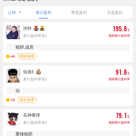
让球
累计盈利
季度盈利
月度盈利
洪特
累计盈利率第1
预期累计盈利率
稳胆,战意
48
仙道£
累计盈利率第2
预期累计盈利率
仙
28
瓜神看球
累计盈利率第3
预期累计盈利率
重锤稳胆