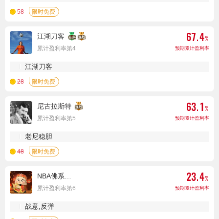
58
江湖刀客
累计盈利率第4
预期累计盈利率
江湖刀客
28
尼古拉斯特
累计盈利率第5
预期累计盈利率
老尼稳胆
48
NBA佛系玩家
累计盈利率第6
预期累计盈利率
战意,反弹