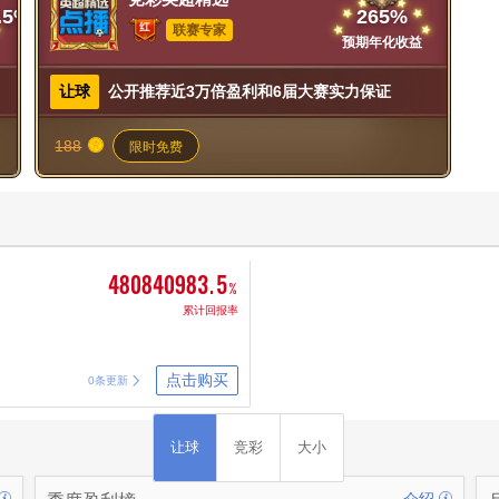
.5%
265%
联赛专家
预期年化收益
让球
公开推荐近3万倍盈利和6届大赛实力保证
188
限时免费
累计回报率
点击购买
0条更新
让球
竞彩
大小