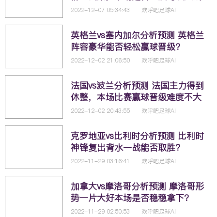
2022-12-07 05:34:43
欢呼吧足球AI
英格兰vs塞内加尔分析预测 英格兰
阵容豪华能否轻松赢球晋级？
2022-12-02 21:06:50
欢呼吧足球AI
法国vs波兰分析预测 法国主力得到
休整，本场比赛赢球晋级难度不大
2022-12-02 20:43:55
欢呼吧足球AI
克罗地亚vs比利时分析预测 比利时
神锋复出背水一战能否取胜？
2022-11-29 03:16:41
欢呼吧足球AI
加拿大vs摩洛哥分析预测 摩洛哥形
势一片大好本场是否稳稳拿下？
2022-11-29 02:50:53
欢呼吧足球AI