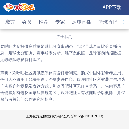
APP下载
魔方
会员
推荐
专家
足球直播
篮球直播
关于我们
欢呼吧为您提供高质量足球比分赛事动态，包含足球赛事比分直播信
息、足球比分预测、赛事赔率分析、胜平负数据、足球赛前情报数据、
足球球队球员资料库等。
声明：欢呼吧社区资讯仅供体育爱好者浏览、购买中国体彩参考之用。
任何人不得用于非法用途，否则责任自负。欢呼吧社区所登载广告均为
广告客户的意见及表达方式，和欢呼吧社区无任何关系，广告内容及广
告链接如有违反国家法律规定的，欢呼吧社区有权随时予以删除，并保
留与有关部门合作追究的权利。
上海魔方元数据科技有限公司
沪ICP备12016761号